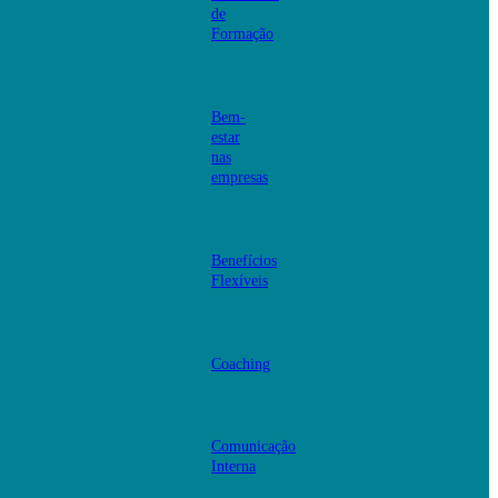
de
Formação
Bem-
estar
nas
empresas
Benefícios
Flexíveis
Coaching
Comunicação
Interna