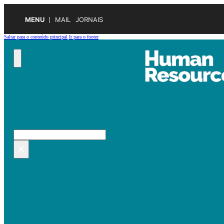
MENU
MAIL
JORNAIS
Saltar para o conteúdo principal
Ir para o footer
Pesquisar no site
Pesquisar
×