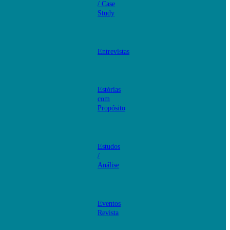
/ Case
Study
Entrevistas
Estórias
com
Propósito
Estudos
/
Análise
Eventos
Revista