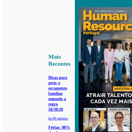
Mais
Recentes
Dicas para
gerir o
orçamento
familiar
segundo a
regra
50/30/20
há 49 minutos
Férias: 80%