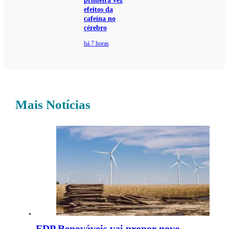
primeira vez
efeitos da
cafeína no
cérebro
há 7 horas
Mais Notícias
EDP Renováveis vai propor novo