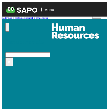
MENU
Saltar para o conteúdo principal
Ir para o footer
Pesquisar no site
Pesquisar
×