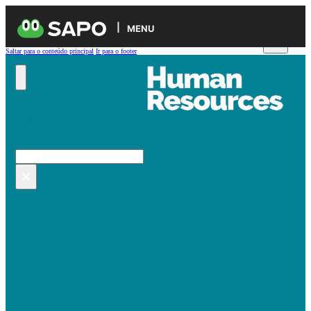
MENU
Saltar para o conteúdo principal
Ir para o footer
Pesquisar no site
Pesquisar
×