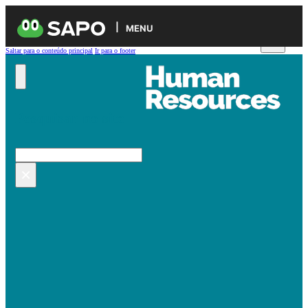
MENU
Saltar para o conteúdo principal
Ir para o footer
Pesquisar no site
Pesquisar
×