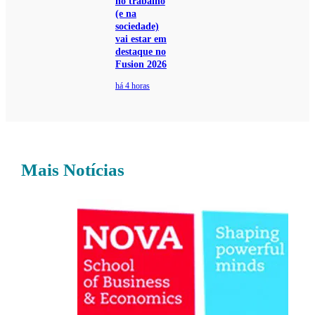
no trabalho
(e na
sociedade)
vai estar em
destaque no
Fusion 2026
há 4 horas
Mais Notícias