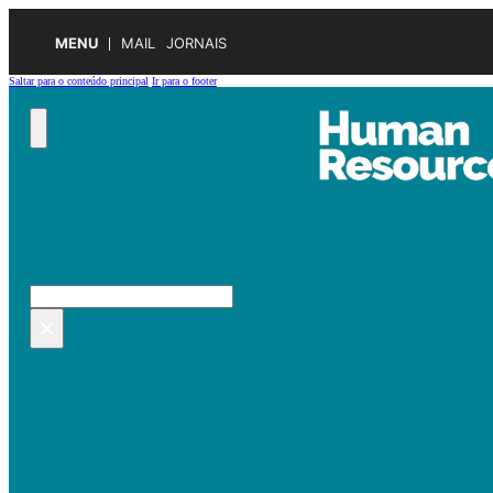
MENU
MAIL
JORNAIS
Saltar para o conteúdo principal
Ir para o footer
Pesquisar no site
Pesquisar
×