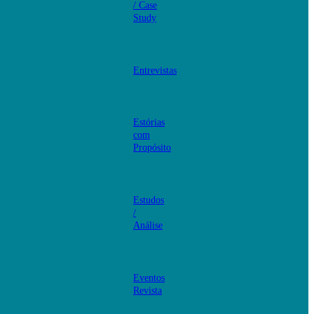
/ Case
Study
Entrevistas
Estórias
com
Propósito
Estudos
/
Análise
Eventos
Revista