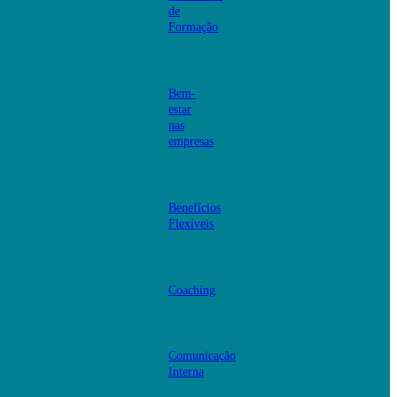
de
Formação
Bem-
estar
nas
empresas
Benefícios
Flexíveis
Coaching
Comunicação
Interna