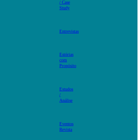
/ Case
Study
Entrevistas
Estórias
com
Propósito
Estudos
/
Análise
Eventos
Revista