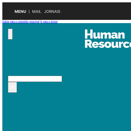
MENU
MAIL
JORNAIS
Saltar para o conteúdo principal
Ir para o footer
Pesquisar no site
Pesquisar
×