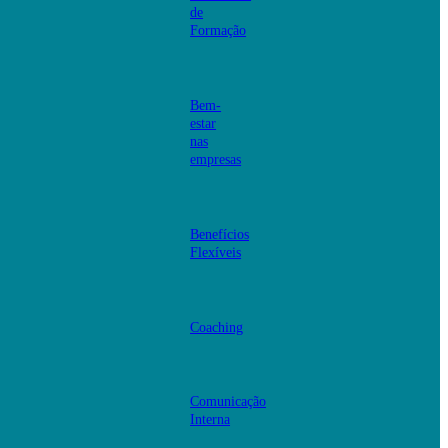
de
Formação
Bem-
estar
nas
empresas
Benefícios
Flexíveis
Coaching
Comunicação
Interna