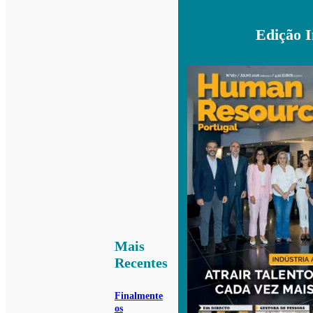
Edição 
Mais
Recentes
Finalmente
os