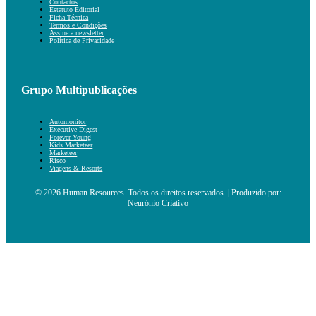
Contactos
Estatuto Editorial
Ficha Técnica
Termos e Condições
Assine a newsletter
Política de Privacidade
Grupo Multipublicações
Automonitor
Executive Digest
Forever Young
Kids Marketeer
Marketeer
Risco
Viagens & Resorts
© 2026 Human Resources. Todos os direitos reservados. | Produzido por:
Neurónio Criativo