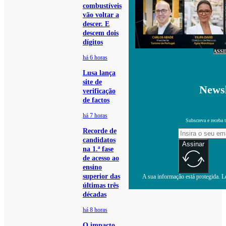
combustíveis
vão voltar a
descer. E
descem dois
dígitos
ASS
há 6 horas
Lusa lança
site de
Newsl
verificação
de factos
há 7 horas
Subscreva e receba 
Recorde de
candidatos
Assinar
na 1.ª fase
de acesso ao
ensino
superior das
A sua informação está protegida. Le
últimas três
décadas
há 8 horas
O impacto