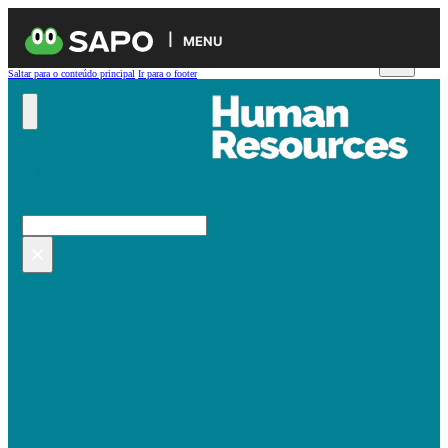
MENU
Saltar para o conteúdo principal
Ir para o footer
Pesquisar no site
Pesquisar
×