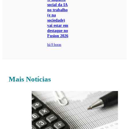
social da IA
no trabalho
(e na
sociedade)
vai estar em
destaque no
Fusion 2026
há 9 horas
Mais Notícias