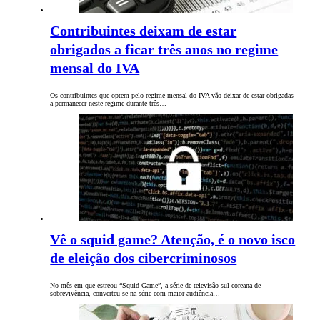
Contribuintes deixam de estar
obrigados a ficar três anos no regime
mensal do IVA
Os contribuintes que optem pelo regime mensal do IVA vão deixar de estar obrigadas
a permanecer neste regime durante três…
Vê o squid game? Atenção, é o novo isco
de eleição dos cibercriminosos
No mês em que estreou “Squid Game”, a série de televisão sul-coreana de
sobrevivência, converteu-se na série com maior audiência…