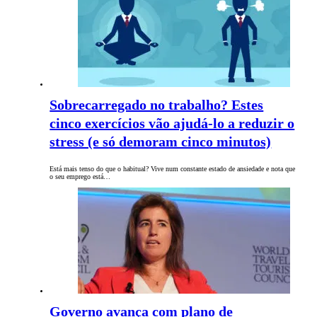
Sobrecarregado no trabalho? Estes
cinco exercícios vão ajudá-lo a reduzir o
stress (e só demoram cinco minutos)
Está mais tenso do que o habitual? Vive num constante estado de ansiedade e nota que
o seu emprego está…
Governo avança com plano de