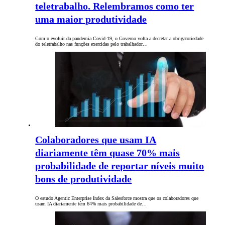
teletrabalho. Relembramos como ter
uma maior produtividade
Com o evoluir da pandemia Covid-19, o Governo volta a decretar a obrigatoriedade
do teletrabalho nas funções exercidas pelo trabalhador…
Colaboradores que usam IA
diariamente têm quase 70% mais
probabilidade de reportar níveis muito
bons de produtividade
O estudo Agentic Enterprise Index da Salesforce mostra que os colaboradores que
usam IA diariamente têm 64% mais probabilidade de…