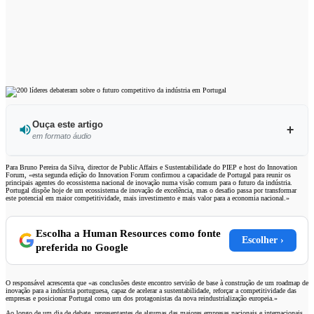
Ouça este artigo
em formato áudio
Para Bruno Pereira da Silva, director de Public Affairs e Sustentabilidade do PIEP e host do Innovation
Forum, «esta segunda edição do Innovation Forum confirmou a capacidade de Portugal para reunir os
principais agentes do ecossistema nacional de inovação numa visão comum para o futuro da indústria.
Portugal dispõe hoje de um ecossistema de inovação de excelência, mas o desafio passa por transformar
0:00
/
5:12
este potencial em maior competitividade, mais investimento e mais valor para a economia nacional.»
Escolha a Human Resources como fonte
Escolher ›
preferida no Google
O responsável acrescenta que «as conclusões deste encontro servirão de base à construção de um roadmap de
inovação para a indústria portuguesa, capaz de acelerar a sustentabilidade, reforçar a competitividade das
empresas e posicionar Portugal como um dos protagonistas da nova reindustrialização europeia.»
Ao longo de um dia de debate, representantes de algumas das maiores empresas nacionais e internacionais