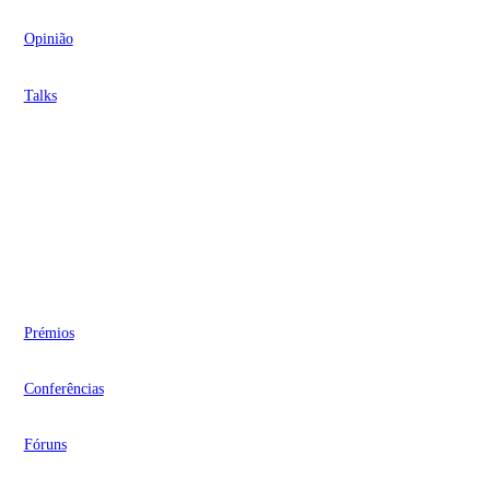
Opinião
Talks
Videocasts
Eventos
Prémios
Conferências
Fóruns