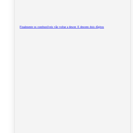
Finalmente os combustíveis vão voltar a descer. E descem dois dígitos