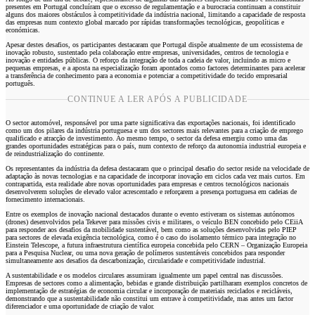
presentes em Portugal concluíram que o excesso de regulamentação e a burocracia continuam a constituir
alguns dos maiores obstáculos à competitividade da indústria nacional, limitando a capacidade de resposta
das empresas num contexto global marcado por rápidas transformações tecnológicas, geopolíticas e
económicas.
Apesar destes desafios, os participantes destacaram que Portugal dispõe atualmente de um ecossistema de
inovação robusto, sustentado pela colaboração entre empresas, universidades, centros de tecnologia e
inovação e entidades públicas. O reforço da integração de toda a cadeia de valor, incluindo as micro e
pequenas empresas, e a aposta na especialização foram apontados como factores determinantes para acelerar
a transferência de conhecimento para a economia e potenciar a competitividade do tecido empresarial
português.
CONTINUE A LER APÓS A PUBLICIDADE
O sector automóvel, responsável por uma parte significativa das exportações nacionais, foi identificado
como um dos pilares da indústria portuguesa e um dos sectores mais relevantes para a criação de emprego
qualificado e atracção de investimento. Ao mesmo tempo, o sector da defesa emergiu como uma das
grandes oportunidades estratégicas para o país, num contexto de reforço da autonomia industrial europeia e
de reindustrialização do continente.
Os representantes da indústria da defesa destacaram que o principal desafio do sector reside na velocidade de
adaptação às novas tecnologias e na capacidade de incorporar inovação em ciclos cada vez mais curtos. Em
contrapartida, esta realidade abre novas oportunidades para empresas e centros tecnológicos nacionais
desenvolverem soluções de elevado valor acrescentado e reforçarem a presença portuguesa em cadeias de
fornecimento internacionais.
Entre os exemplos de inovação nacional destacados durante o evento estiveram os sistemas autónomos
(drones) desenvolvidos pela Tekever para missões civis e militares, o veículo BEN concebido pelo CEiiA
para responder aos desafios da mobilidade sustentável, bem como as soluções desenvolvidas pelo PIEP
para sectores de elevada exigência tecnológica, como é o caso do isolamento térmico para integração no
Einstein Telescope, a futura infraestrutura científica europeia concebida pelo CERN – Organização Europeia
para a Pesquisa Nuclear, ou uma nova geração de polímeros sustentáveis concebidos para responder
simultaneamente aos desafios da descarbonização, circularidade e competitividade industrial.
A sustentabilidade e os modelos circulares assumiram igualmente um papel central nas discussões.
Empresas de sectores como a alimentação, bebidas e grande distribuição partilharam exemplos concretos de
implementação de estratégias de economia circular e incorporação de materiais reciclados e recicláveis,
demonstrando que a sustentabilidade não constitui um entrave à competitividade, mas antes um factor
diferenciador e uma oportunidade de criação de valor.