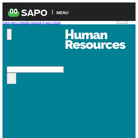
MENU
Saltar para o conteúdo principal
Ir para o footer
Pesquisar no site
Pesquisar
×