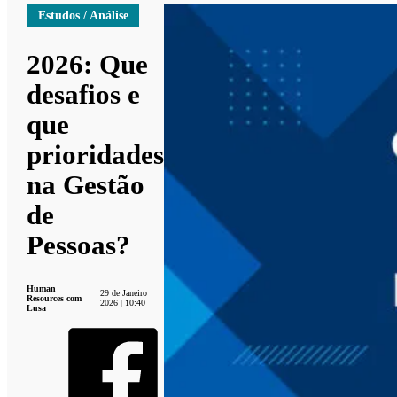
Estudos / Análise
2026: Que
desafios e
que
prioridades
na Gestão
de
Pessoas?
Human
29 de Janeiro
Resources com
2026 | 10:40
Lusa