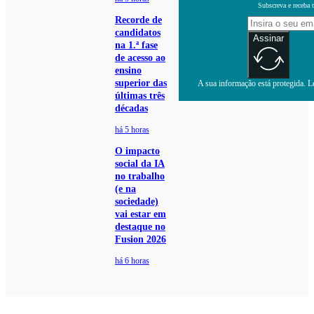
Subscreva e receba 
Recorde de
candidatos
Assinar
na 1.ª fase
de acesso ao
ensino
superior das
A sua informação está protegida. Le
últimas três
décadas
há 5 horas
O impacto
social da IA
no trabalho
(e na
sociedade)
vai estar em
destaque no
Fusion 2026
há 6 horas