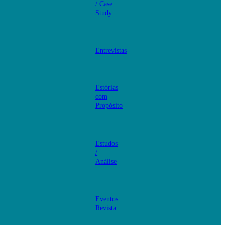
/ Case
Study
Entrevistas
Estórias
com
Propósito
Estudos
/
Análise
Eventos
Revista