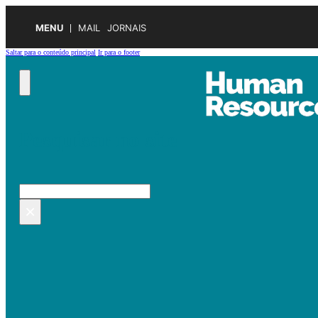
MENU
MAIL
JORNAIS
Saltar para o conteúdo principal
Ir para o footer
Pesquisar no site
Pesquisar
×