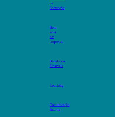
de
Formação
Bem-
estar
nas
empresas
Benefícios
Flexíveis
Coaching
Comunicação
Interna