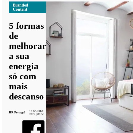
Branded
Content
5 formas
de
melhorar
a sua
energia
só com
mais
descanso
17 de Julho
HR Portugal
2025 | 08:55