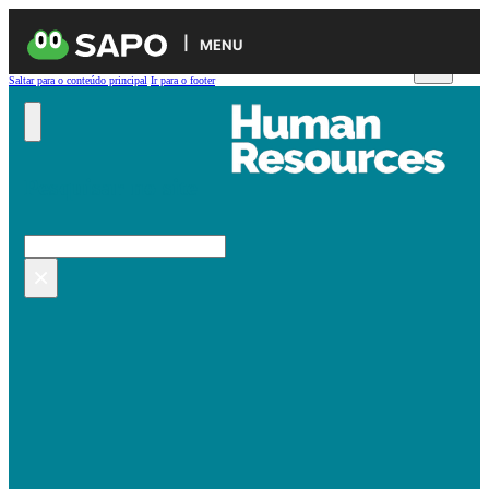
MENU
Saltar para o conteúdo principal
Ir para o footer
Pesquisar no site
Pesquisar
×