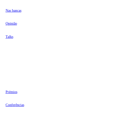
Nas bancas
Opinião
Talks
Videocasts
Eventos
Prémios
Conferências