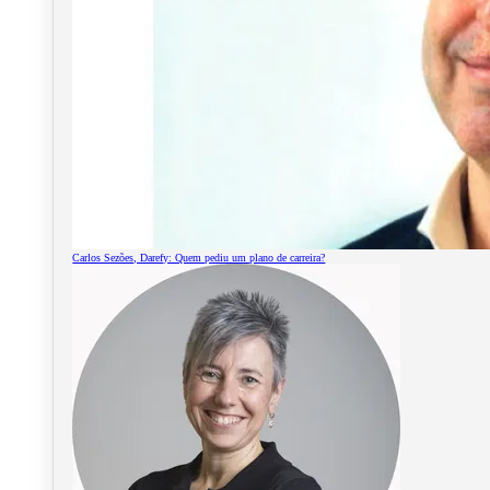
Carlos Sezões, Darefy: Quem pediu um plano de carreira?