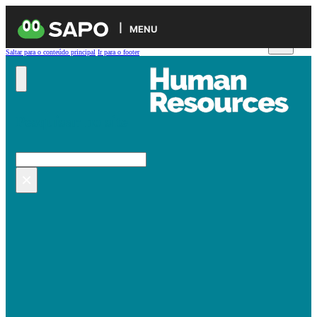
MENU
Saltar para o conteúdo principal
Ir para o footer
Pesquisar no site
Pesquisar
×