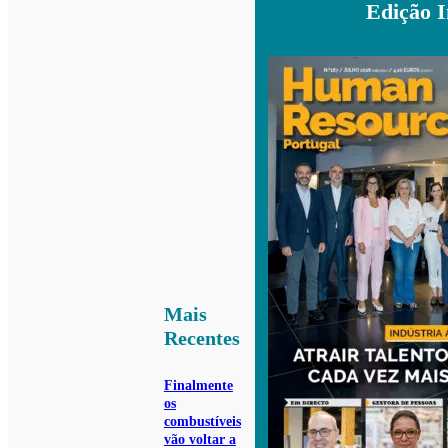
Edição 
Mais
Recentes
Finalmente
os
combustíveis
vão voltar a