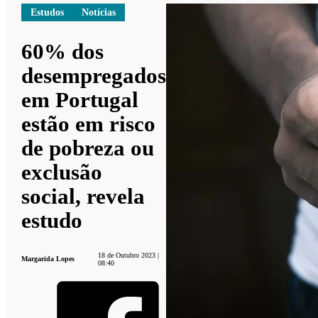
Estudos
Notícias
60% dos
desempregados
em Portugal
estão em risco
de pobreza ou
exclusão
social, revela
estudo
18 de Outubro 2023 |
Margarida Lopes
08:40