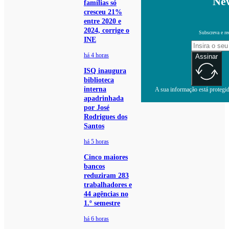
New
famílias só
cresceu 21%
entre 2020 e
2024, corrige o
Subscreva e re
INE
há 4 horas
Assinar
ISQ inaugura
biblioteca
interna
A sua informação está protegida
apadrinhada
por José
Rodrigues dos
Santos
há 5 horas
Cinco maiores
bancos
reduziram 283
trabalhadores e
44 agências no
1.º semestre
há 6 horas