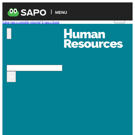
MENU
Saltar para o conteúdo principal
Ir para o footer
Pesquisar no site
Pesquisar
×