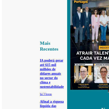
Mais
Recentes
IA poderá gerar
até 615 mil
milhões de
dólares anuais
no sector do
clima e
sustentabilidade
há 3 horas
Afinal a riqueza
líquida das