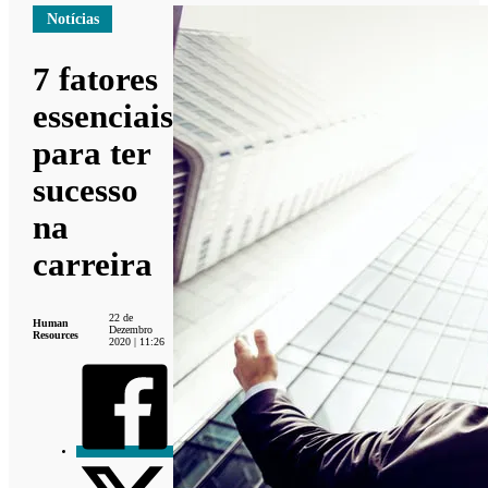
Notícias
7 fatores
essenciais
para ter
sucesso
na
carreira
22 de
Human
Dezembro
Resources
2020 | 11:26