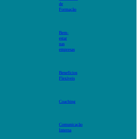
de
Formação
Bem-
estar
nas
empresas
Benefícios
Flexíveis
Coaching
Comunicação
Interna