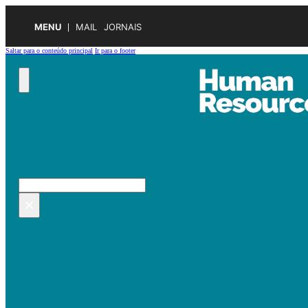
MENU
MAIL
JORNAIS
Saltar para o conteúdo principal
Ir para o footer
Pesquisar no site
Pesquisar
×