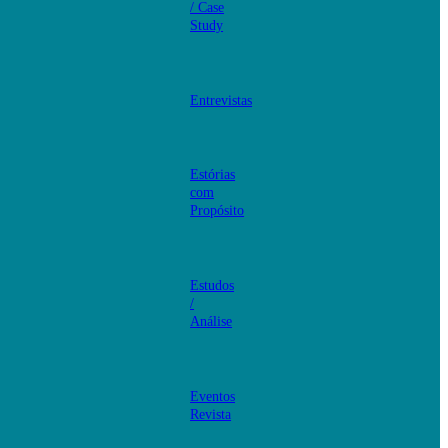
/ Case
Study
Entrevistas
Estórias
com
Propósito
Estudos
/
Análise
Eventos
Revista