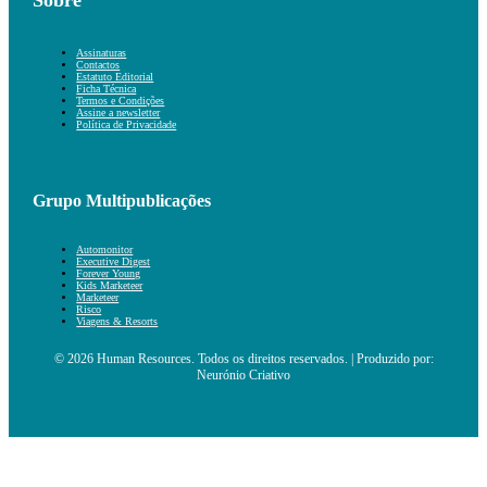
Assinaturas
Contactos
Estatuto Editorial
Ficha Técnica
Termos e Condições
Assine a newsletter
Política de Privacidade
Grupo Multipublicações
Automonitor
Executive Digest
Forever Young
Kids Marketeer
Marketeer
Risco
Viagens & Resorts
© 2026 Human Resources. Todos os direitos reservados. | Produzido por:
Neurónio Criativo