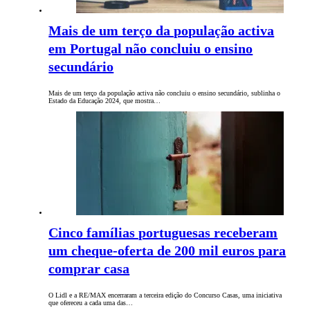
Mais de um terço da população activa
em Portugal não concluiu o ensino
secundário
Mais de um terço da população activa não concluiu o ensino secundário, sublinha o
Estado da Educação 2024, que mostra…
Cinco famílias portuguesas receberam
um cheque-oferta de 200 mil euros para
comprar casa
O Lidl e a RE/MAX encerraram a terceira edição do Concurso Casas, uma iniciativa
que ofereceu a cada uma das…