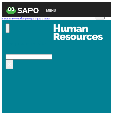
MENU
Saltar para o conteúdo principal
Ir para o footer
Pesquisar no site
Pesquisar
×