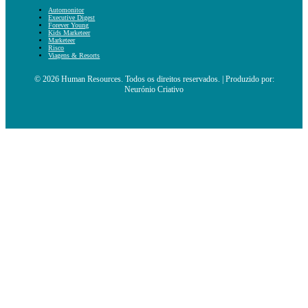
Automonitor
Executive Digest
Forever Young
Kids Marketeer
Marketeer
Risco
Viagens & Resorts
© 2026 Human Resources. Todos os direitos reservados. | Produzido por:
Neurónio Criativo