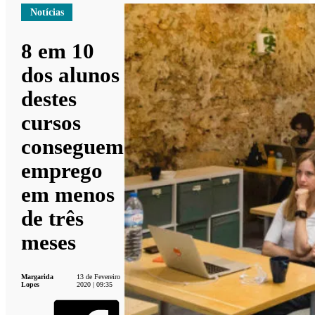
Notícias
8 em 10
dos alunos
destes
cursos
conseguem
emprego
em menos
de três
meses
Margarida
13 de Fevereiro
Lopes
2020 | 09:35