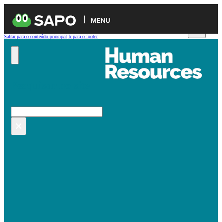
MENU
Saltar para o conteúdo principal
Ir para o footer
Pesquisar no site
Pesquisar
×