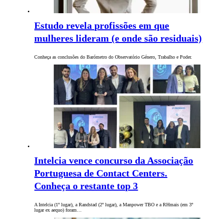
Estudo revela profissões em que
mulheres lideram (e onde são residuais)
Conheça as conclusões do Barómetro do Observatório Género, Trabalho e Poder.
Intelcia vence concurso da Associação
Portuguesa de Contact Centers.
Conheça o restante top 3
A Intelcia (1º lugar), a Randstad (2º lugar), a Manpower TBO e a RHmais (em 3º
lugar ex aequo) foram…