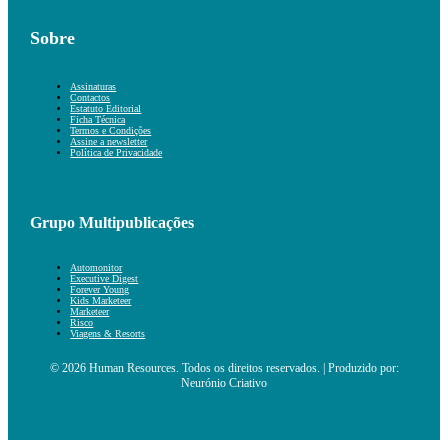
Sobre
Assinaturas
Contactos
Estatuto Editorial
Ficha Técnica
Termos e Condições
Assine a newsletter
Política de Privacidade
Grupo Multipublicações
Automonitor
Executive Digest
Forever Young
Kids Marketeer
Marketeer
Risco
Viagens & Resorts
© 2026 Human Resources. Todos os direitos reservados. | Produzido por:
Neurónio Criativo