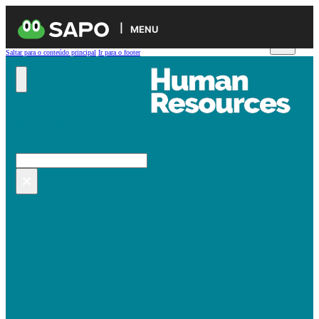
MENU
Saltar para o conteúdo principal
Ir para o footer
Pesquisar no site
Pesquisar
×