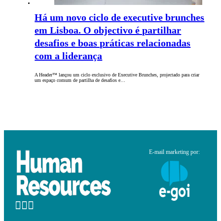
Há um novo ciclo de executive brunches
em Lisboa. O objectivo é partilhar
desafios e boas práticas relacionadas
com a liderança
A Header™ lançou um ciclo exclusivo de Executive Brunches, projectado para criar
um espaço comum de partilha de desafios e…
E-mail marketing por: