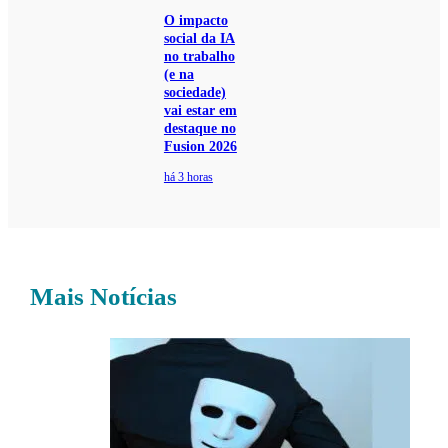
O impacto
social da IA
no trabalho
(e na
sociedade)
vai estar em
destaque no
Fusion 2026
há 3 horas
Mais Notícias