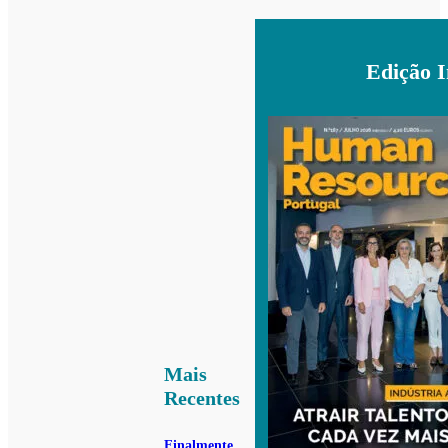
Edição 
Mais
Recentes
Finalmente