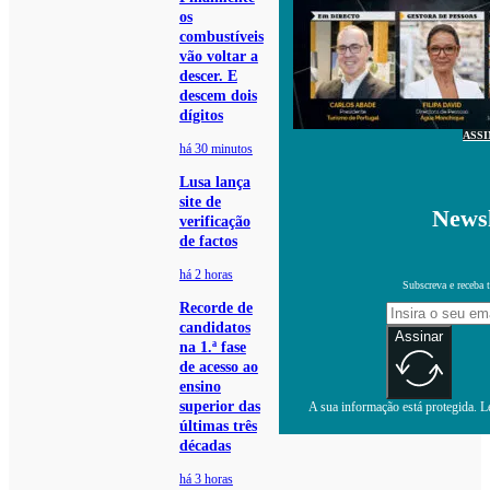
os
combustíveis
vão voltar a
descer. E
descem dois
dígitos
ASS
há 30 minutos
Lusa lança
site de
Newsl
verificação
de factos
há 2 horas
Subscreva e receba 
Recorde de
candidatos
Assinar
na 1.ª fase
de acesso ao
ensino
superior das
A sua informação está protegida. Le
últimas três
décadas
há 3 horas