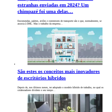
estranhas enviadas em 2024? Um
chimpazé foi uma delas…
Encomendas, paletes, aviões e contentores de transporte são o que, normalmente, se
associa à DHL. Mas o trabalho da empresa…
São estes os conceitos mais inovadores
de escritórios híbridos
Depois de, nos últimos meses, ter adoptado o modelo híbrido de trabalho, no qual os
colaboradores dividem o seu tempo…