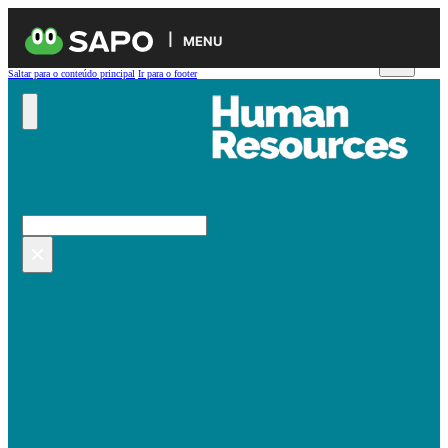
MENU
Saltar para o conteúdo principal
Ir para o footer
Pesquisar no site
Pesquisar
×