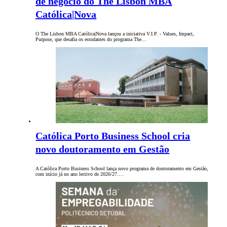
de negócio do The Lisbon MBA
Católica|Nova
O The Lisbon MBA Católica|Nova lançou a iniciativa V.I.P. - Values, Impact,
Purpose, que desafia os estudantes do programa The…
Católica Porto Business School cria
novo doutoramento em Gestão
A Católica Porto Business School lança novo programa de doutoramento em Gestão,
com início já no ano lectivo de 2026/27.…