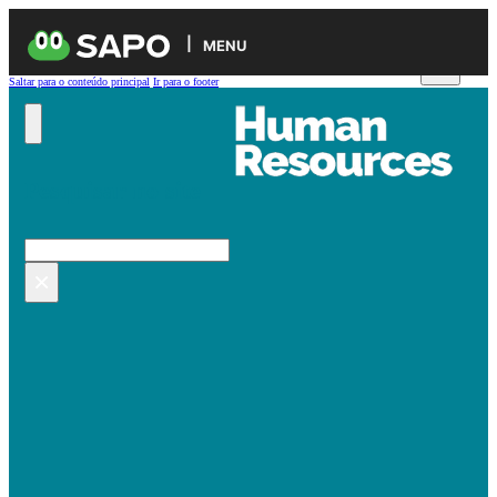
MENU
Saltar para o conteúdo principal
Ir para o footer
Pesquisar no site
Pesquisar
×