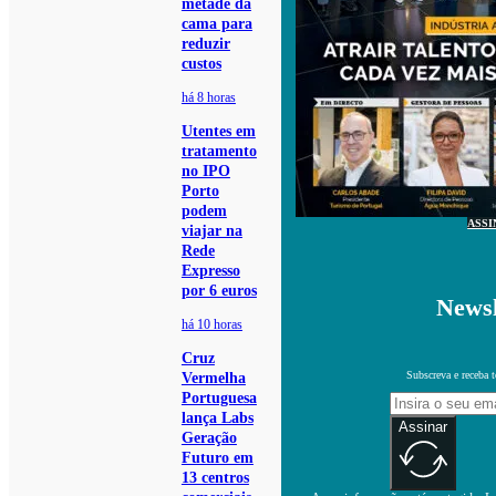
metade da
cama para
reduzir
custos
há 8 horas
Utentes em
tratamento
no IPO
Porto
podem
ASSI
viajar na
Rede
Expresso
por 6 euros
Newsl
há 10 horas
Cruz
Subscreva e receba 
Vermelha
Portuguesa
lança Labs
Assinar
Geração
Futuro em
13 centros