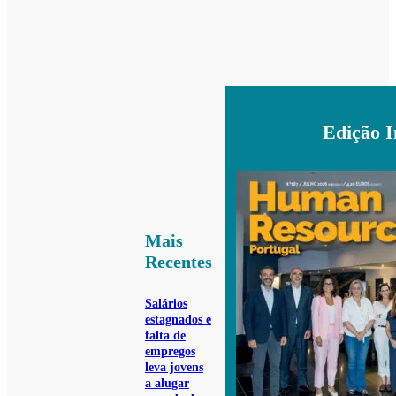
Edição 
Mais
Recentes
Salários
estagnados e
falta de
empregos
leva jovens
a alugar