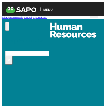
MENU
Saltar para o conteúdo principal
Ir para o footer
Pesquisar no site
Pesquisar
×