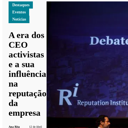
Destaques
Eventos
Notícias
A era dos
CEO
activistas
e a sua
influência
na
reputação
da
empresa
Ana Rita
12 de Abril