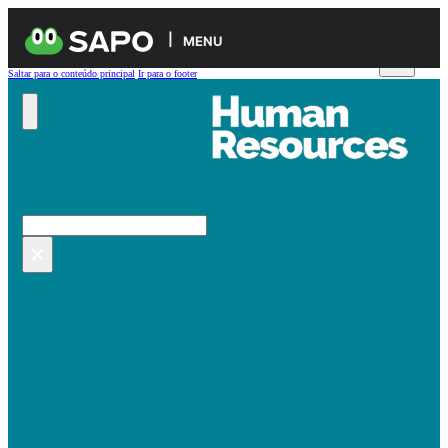
MENU
Saltar para o conteúdo principal
Ir para o footer
Pesquisar no site
Pesquisar
×