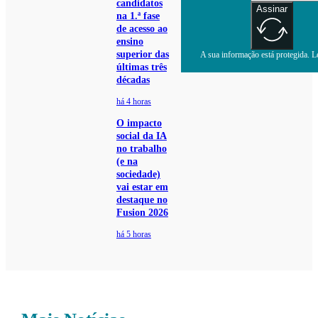
candidatos
Assinar
na 1.ª fase
de acesso ao
ensino
superior das
A sua informação está protegida. Le
últimas três
décadas
há 4 horas
O impacto
social da IA
no trabalho
(e na
sociedade)
vai estar em
destaque no
Fusion 2026
há 5 horas