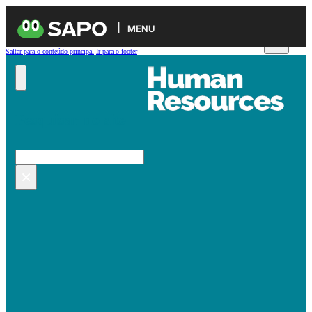
MENU
Saltar para o conteúdo principal
Ir para o footer
Pesquisar no site
Pesquisar
×