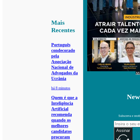
Mais
Recentes
Português
condecorado
pela
Associação
Nacional de
Advogados da
AS
Ucrânia
há 8 minutos
News
Quem é que a
Inteligência
Artificial
recomenda
Subscreva e receb
quando os
melhores
Assinar
candidatos
procuram