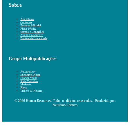
Sobre
Assinaturas
Contactos
Estatuto Editorial
Ficha Técnica
Termos e Condições
Assine a newsletter
Política de Privacidade
Grupo Multipublicações
Automonitor
Executive Digest
Forever Young
Kids Marketeer
Marketeer
Risco
Viagens & Resorts
© 2026 Human Resources. Todos os direitos reservados. | Produzido por:
Neurónio Criativo