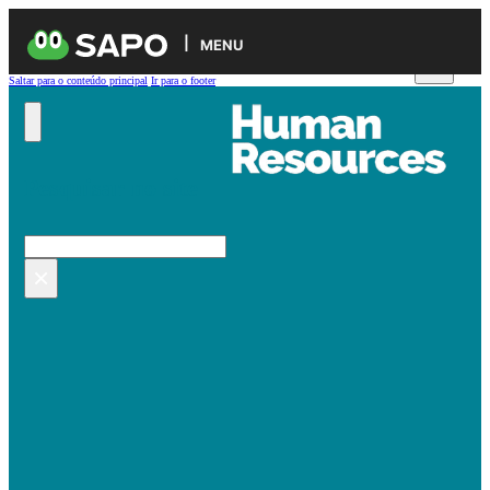
MENU
Saltar para o conteúdo principal
Ir para o footer
Pesquisar no site
Pesquisar
×