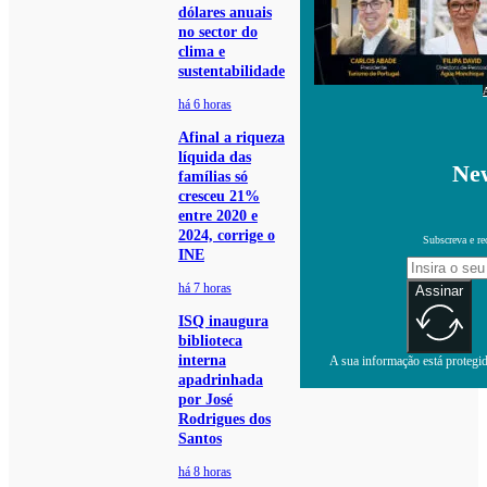
dólares anuais
no sector do
clima e
sustentabilidade
há 6 horas
Afinal a riqueza
líquida das
New
famílias só
cresceu 21%
entre 2020 e
2024, corrige o
Subscreva e re
INE
há 7 horas
Assinar
ISQ inaugura
biblioteca
interna
A sua informação está protegida
apadrinhada
por José
Rodrigues dos
Santos
há 8 horas