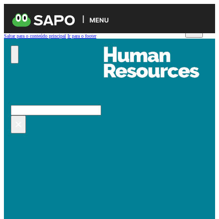
MENU
Saltar para o conteúdo principal
Ir para o footer
Pesquisar no site
Pesquisar
×