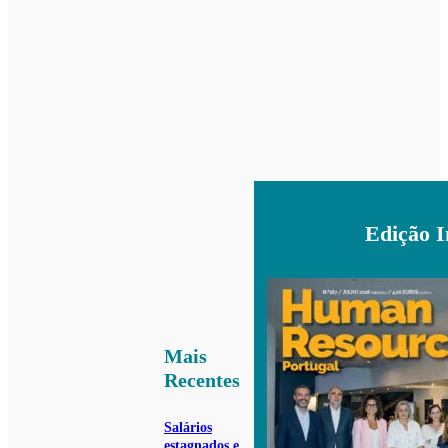
Edição 
Mais
Recentes
Salários
estagnados e