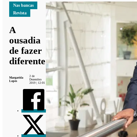
Nas bancas
Revista
A
ousadia
de fazer
diferente
2 de
Margarida
Dezembro
Lopes
2019 | 12:01