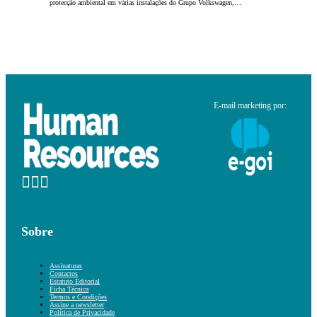
protecção ambiental em várias instalações do Grupo Volkswagen,…
E-mail marketing por:
Sobre
Assinaturas
Contactos
Estatuto Editorial
Ficha Técnica
Termos e Condições
Assine a newsletter
Política de Privacidade