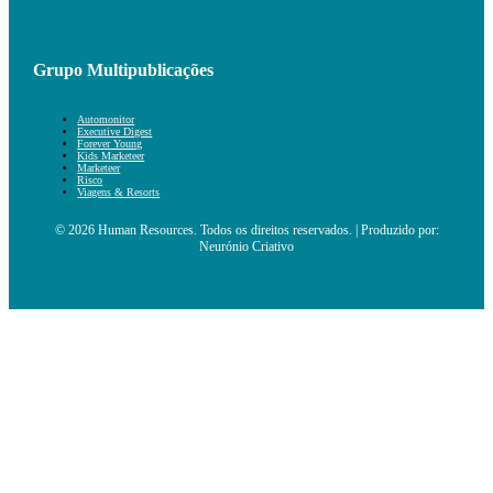
Grupo Multipublicações
Automonitor
Executive Digest
Forever Young
Kids Marketeer
Marketeer
Risco
Viagens & Resorts
© 2026 Human Resources. Todos os direitos reservados. | Produzido por:
Neurónio Criativo