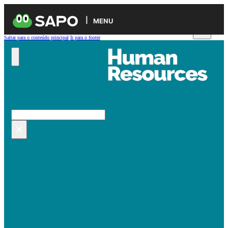
MENU
Saltar para o conteúdo principal
Ir para o footer
Pesquisar no site
Pesquisar
×