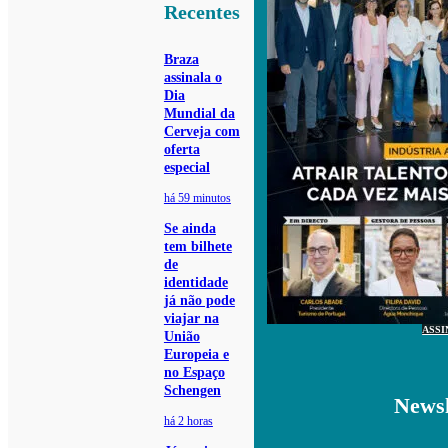
Recentes
Braza
assinala o
Dia
Mundial da
Cerveja com
oferta
especial
há 59 minutos
Se ainda
tem bilhete
de
identidade
já não pode
viajar na
ASSI
União
Europeia e
no Espaço
Schengen
Newsl
há 2 horas