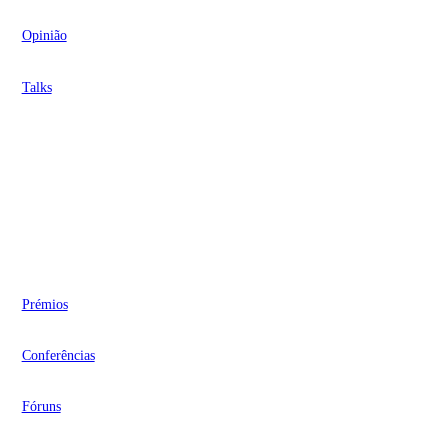
Opinião
Talks
Videocasts
Eventos
Prémios
Conferências
Fóruns