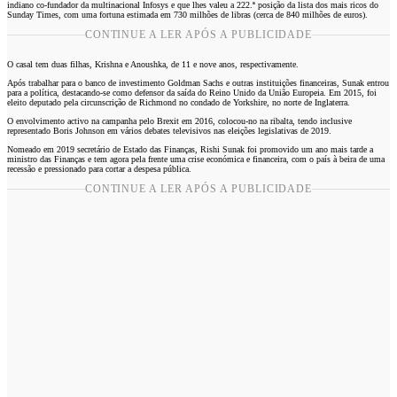
indiano co-fundador da multinacional Infosys e que lhes valeu a 222.ª posição da lista dos mais ricos do
Sunday Times, com uma fortuna estimada em 730 milhões de libras (cerca de 840 milhões de euros).
CONTINUE A LER APÓS A PUBLICIDADE
O casal tem duas filhas, Krishna e Anoushka, de 11 e nove anos, respectivamente.
Após trabalhar para o banco de investimento Goldman Sachs e outras instituições financeiras, Sunak entrou
para a política, destacando-se como defensor da saída do Reino Unido da União Europeia. Em 2015, foi
eleito deputado pela circunscrição de Richmond no condado de Yorkshire, no norte de Inglaterra.
O envolvimento activo na campanha pelo Brexit em 2016, colocou-no na ribalta, tendo inclusive
representado Boris Johnson em vários debates televisivos nas eleições legislativas de 2019.
Nomeado em 2019 secretário de Estado das Finanças, Rishi Sunak foi promovido um ano mais tarde a
ministro das Finanças e tem agora pela frente uma crise económica e financeira, com o país à beira de uma
recessão e pressionado para cortar a despesa pública.
CONTINUE A LER APÓS A PUBLICIDADE