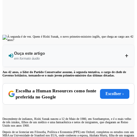
Ouça este artigo
em formato áudio
Ouvir este artigo
Aos 42 anos, o líder do Partido Conservador assume, à segunda tentativa, o cargo de chefe de
Governo britânico, tornando-se o mais jovem primeiro-ministro das últimas décadas.
Escolha a Human Resources como fonte
Escolher ›
preferida no Google
Descendente de indianos, Rishi Sunak nasceu a 12 de Maio de 1980, em Southampton, e é o mais velho
de três irmãos, filhos de um médico e uma farmacêutica e netos de imigrantes, que chegaram ao Reino
Unido nos anos 1960.
Depois de se licenciar em Filosofia, Política e Economia (PPE) em Oxford, completou os estudos com um
MBA na Universidade de Stanford nos EUA, onde conheceu a esposa, Akshata Murty, filha de um magnata