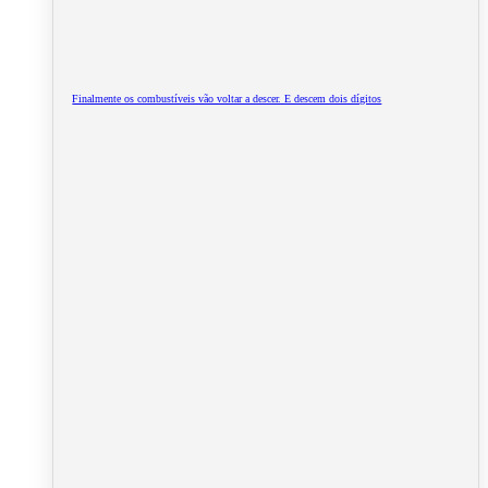
Finalmente os combustíveis vão voltar a descer. E descem dois dígitos