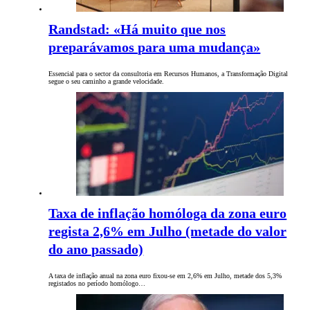
Randstad: «Há muito que nos
preparávamos para uma mudança»
Essencial para o sector da consultoria em Recursos Humanos, a Transformação Digital
segue o seu caminho a grande velocidade.
Taxa de inflação homóloga da zona euro
regista 2,6% em Julho (metade do valor
do ano passado)
A taxa de inflação anual na zona euro fixou-se em 2,6% em Julho, metade dos 5,3%
registados no período homólogo…