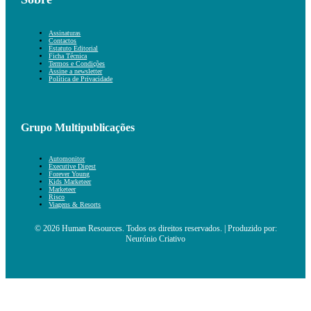
Assinaturas
Contactos
Estatuto Editorial
Ficha Técnica
Termos e Condições
Assine a newsletter
Política de Privacidade
Grupo Multipublicações
Automonitor
Executive Digest
Forever Young
Kids Marketeer
Marketeer
Risco
Viagens & Resorts
© 2026 Human Resources. Todos os direitos reservados. | Produzido por:
Neurónio Criativo