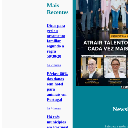
Mais
Recentes
Dicas para
gerir o
orçamento
familiar
segundo a
regra
50/30/20
há 2 horas
Férias: 80%
dos donos
sem hotel
ASSI
para
animais em
Portugal
Newsl
há 4 horas
Há três
municípios
Subscreva e receba 
em Portugal