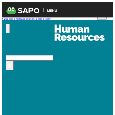
MENU
Saltar para o conteúdo principal
Ir para o footer
Pesquisar no site
Pesquisar
×