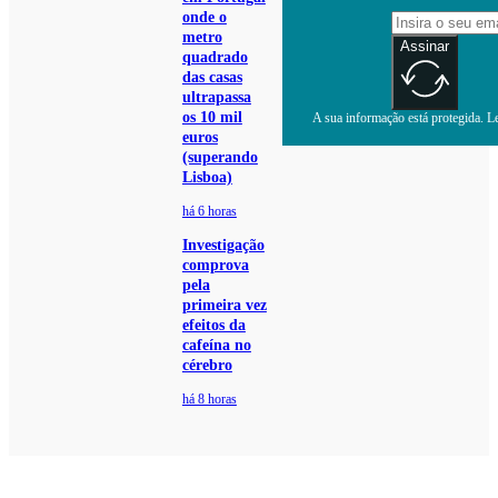
onde o
metro
Assinar
quadrado
das casas
ultrapassa
os 10 mil
A sua informação está protegida. Le
euros
(superando
Lisboa)
há 6 horas
Investigação
comprova
pela
primeira vez
efeitos da
cafeína no
cérebro
há 8 horas