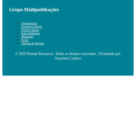
Grupo Multipublicações
Automonitor
Executive Digest
Forever Young
Kids Marketeer
Marketeer
Risco
Viagens & Resorts
© 2026 Human Resources. Todos os direitos reservados. | Produzido por:
Neurónio Criativo