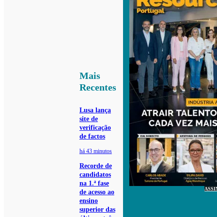
Mais
Recentes
Lusa lança
site de
verificação
de factos
há 43 minutos
Recorde de
candidatos
na 1.ª fase
ASSI
de acesso ao
ensino
superior das