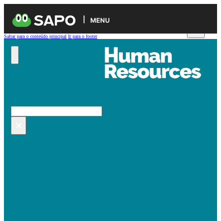
MENU
Saltar para o conteúdo principal
Ir para o footer
Pesquisar no site
Pesquisar
×