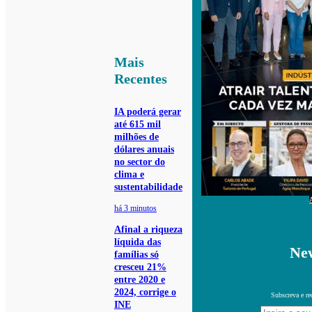
Mais
Recentes
IA poderá gerar
até 615 mil
milhões de
dólares anuais
no sector do
clima e
sustentabilidade
há 3 minutos
Afinal a riqueza
líquida das
New
famílias só
cresceu 21%
entre 2020 e
2024, corrige o
Subscreva e re
INE