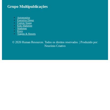
Grupo Multipublicações
Automonitor
Executive Digest
Forever Young
Kids Marketeer
Marketeer
Risco
Viagens & Resorts
© 2026 Human Resources. Todos os direitos reservados. | Produzido por:
Neurónio Criativo