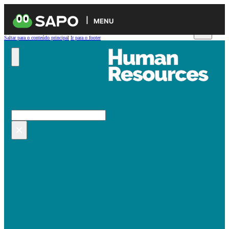
MENU
Saltar para o conteúdo principal
Ir para o footer
Pesquisar no site
Pesquisar
×