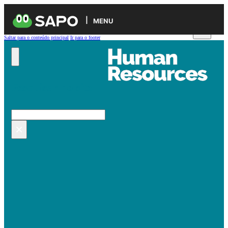
MENU
Saltar para o conteúdo principal
Ir para o footer
Pesquisar no site
Pesquisar
×