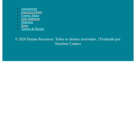
Automonitor
Executive Digest
Forever Young
Kids Marketeer
Marketeer
Risco
Viagens & Resorts
© 2026 Human Resources. Todos os direitos reservados. | Produzido por:
Neurónio Criativo