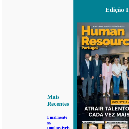
Edição 
Mais
Recentes
Finalmente
os
combustíveis