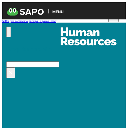
MENU
Saltar para o conteúdo principal
Ir para o footer
Pesquisar no site
Pesquisar
×