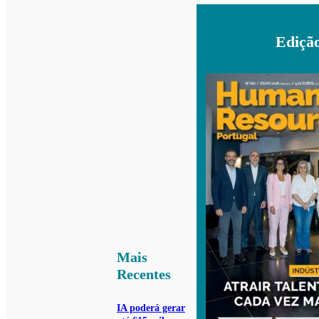
Ediçã
Mais
Recentes
IA poderá gerar