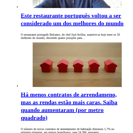
Este restaurante português voltou a ser
considerado um dos melhores do mundo
O restaurante português Belcanto, do chef José Avillez, manteve-se hoje entre os 50
melhores do mundo, descendo quatro posições para…
Há menos contratos de arrendameno,
mas as rendas estão mais caras. Saiba
quando aumentaram (por metro
quadrado)
O número de novos contratos de arrendamento de habitação diminuiu 1,7% no
primeiro trimestre, em termos homólogos, para 24.300, enquanto…