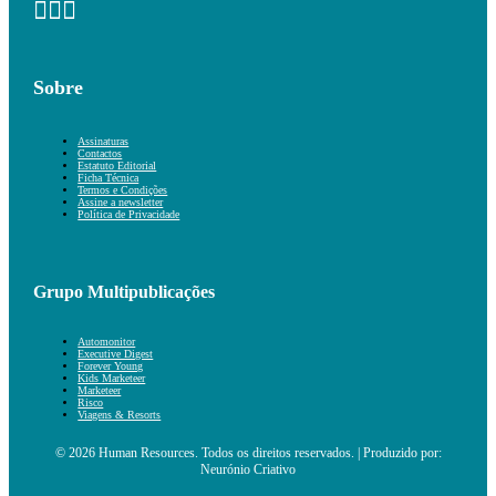
Sobre
Assinaturas
Contactos
Estatuto Editorial
Ficha Técnica
Termos e Condições
Assine a newsletter
Política de Privacidade
Grupo Multipublicações
Automonitor
Executive Digest
Forever Young
Kids Marketeer
Marketeer
Risco
Viagens & Resorts
© 2026 Human Resources. Todos os direitos reservados. | Produzido por:
Neurónio Criativo