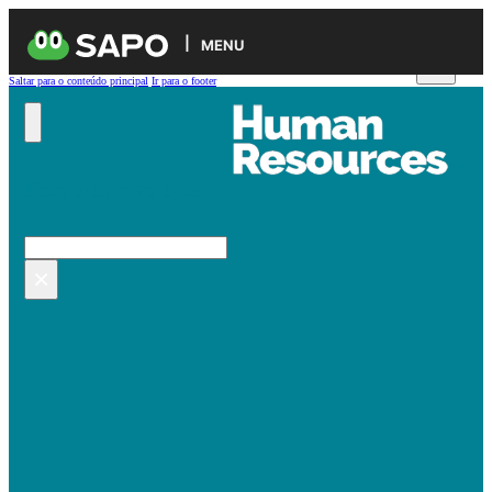
MENU
Saltar para o conteúdo principal
Ir para o footer
Pesquisar no site
Pesquisar
×