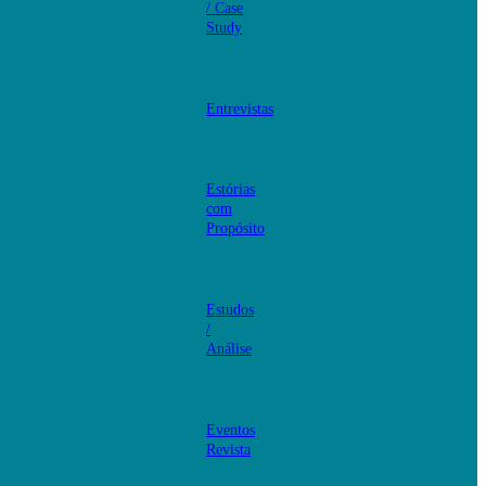
/ Case
Study
Entrevistas
Estórias
com
Propósito
Estudos
/
Análise
Eventos
Revista