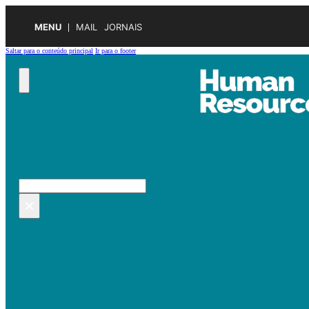
MENU
MAIL
JORNAIS
Saltar para o conteúdo principal
Ir para o footer
Pesquisar no site
Pesquisar
×