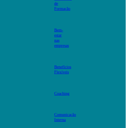
de
Formação
Bem-
estar
nas
empresas
Benefícios
Flexíveis
Coaching
Comunicação
Interna