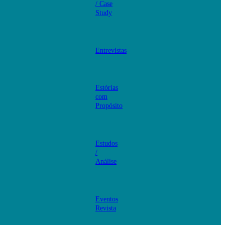
/ Case
Study
Entrevistas
Estórias
com
Propósito
Estudos
/
Análise
Eventos
Revista