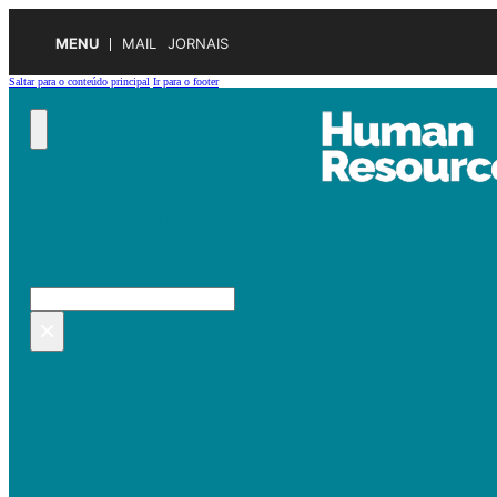
MENU
MAIL
JORNAIS
Saltar para o conteúdo principal
Ir para o footer
Pesquisar no site
Pesquisar
×