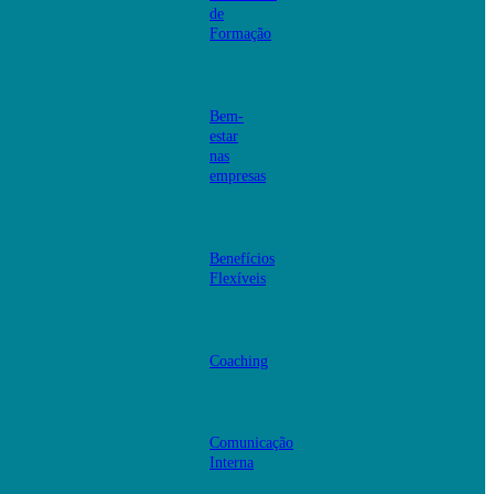
de
Formação
Bem-
estar
nas
empresas
Benefícios
Flexíveis
Coaching
Comunicação
Interna