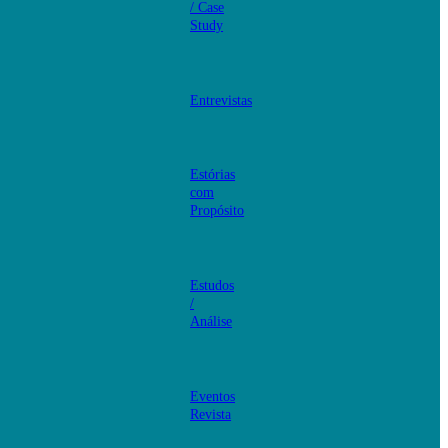
/ Case
Study
Entrevistas
Estórias
com
Propósito
Estudos
/
Análise
Eventos
Revista