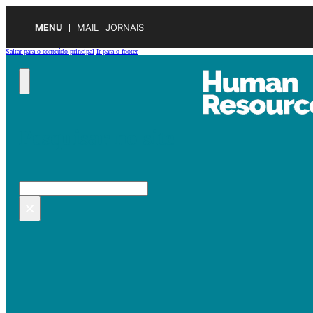
MENU
MAIL
JORNAIS
Saltar para o conteúdo principal
Ir para o footer
Pesquisar no site
Pesquisar
×