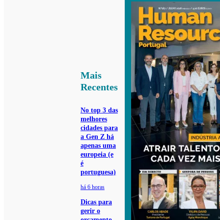
Mais
Recentes
No top 3 das
melhores
cidades para
a Gen Z há
apenas uma
europeia (e
é
portuguesa)
há 6 horas
Dicas para
gerir o
orçamento