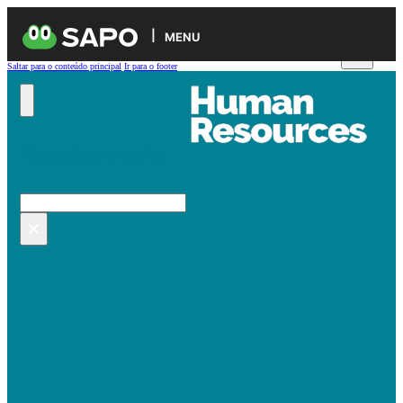
MENU
Saltar para o conteúdo principal
Ir para o footer
Pesquisar no site
Pesquisar
×