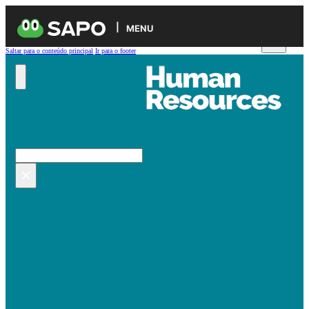
MENU
Saltar para o conteúdo principal
Ir para o footer
Pesquisar no site
Pesquisar
×