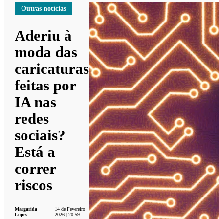
Outras notícias
Aderiu à
moda das
caricaturas
feitas por
IA nas
redes
sociais?
Está a
correr
riscos
Margarida
14 de Fevereiro
Lopes
2026 | 20:59