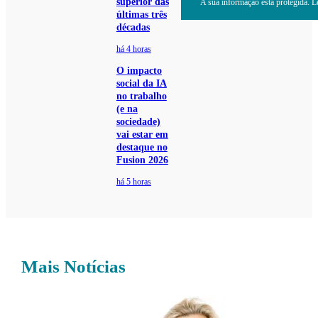
superior das
A sua informação está protegida. Le
últimas três
décadas
há 4 horas
O impacto
social da IA
no trabalho
(e na
sociedade)
vai estar em
destaque no
Fusion 2026
há 5 horas
Mais Notícias