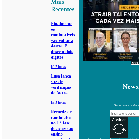
Mais
Recentes
Finalmente
os
combustíveis
vão voltar a
descer. E
descem dois
dígitos
ASS
há 2 horas
Lusa lança
site de
Newsl
verificação
de factos
há 3 horas
Subscreva e receba 
Recorde de
candidatos
Assinar
na 1.ª fase
de acesso ao
ensino