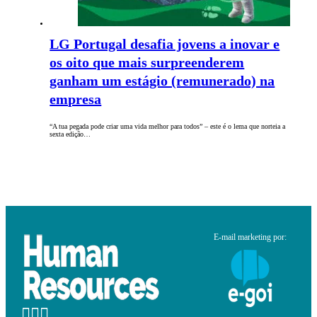
LG Portugal desafia jovens a inovar e
os oito que mais surpreenderem
ganham um estágio (remunerado) na
empresa
“A tua pegada pode criar uma vida melhor para todos” – este é o lema que norteia a
sexta edição…
E-mail marketing por: