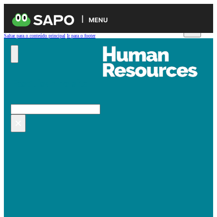
MENU
Saltar para o conteúdo principal
Ir para o footer
Pesquisar no site
Pesquisar
×