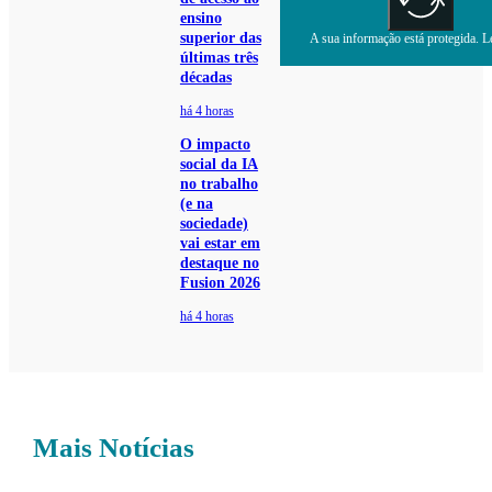
ensino
superior das
A sua informação está protegida. Le
últimas três
décadas
há 4 horas
O impacto
social da IA
no trabalho
(e na
sociedade)
vai estar em
destaque no
Fusion 2026
há 4 horas
Mais Notícias