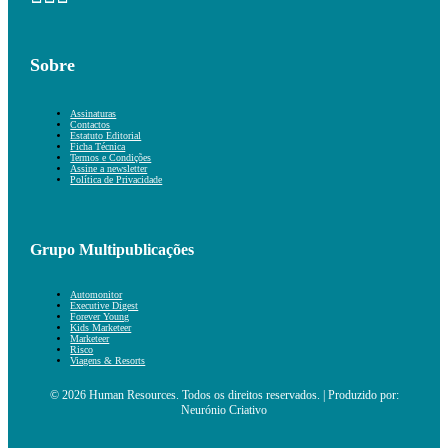
Sobre
Assinaturas
Contactos
Estatuto Editorial
Ficha Técnica
Termos e Condições
Assine a newsletter
Política de Privacidade
Grupo Multipublicações
Automonitor
Executive Digest
Forever Young
Kids Marketeer
Marketeer
Risco
Viagens & Resorts
© 2026 Human Resources. Todos os direitos reservados. | Produzido por:
Neurónio Criativo