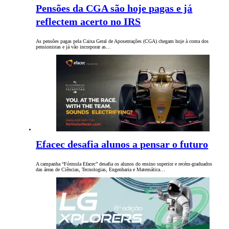
Pensões da CGA são hoje pagas e já
reflectem acerto no IRS
As pensões pagas pela Caixa Geral de Aposentações (CGA) chegam hoje à conta dos
pensionistas e já vão incorporar as…
Efacec desafia alunos a pensar o futuro
A campanha “Fórmula Efacec” desafia os alunos do ensino superior e recém-graduados
das áreas de Ciências, Tecnologias, Engenharia e Matemática…