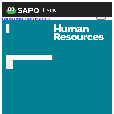
MENU
Saltar para o conteúdo principal
Ir para o footer
Pesquisar no site
Pesquisar
×