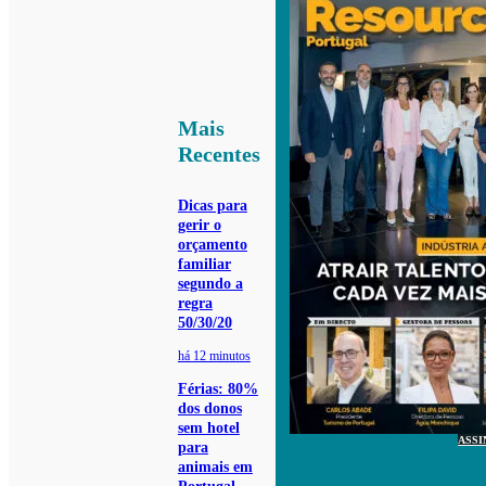
Mais
Recentes
Dicas para
gerir o
orçamento
familiar
segundo a
regra
50/30/20
há 12 minutos
Férias: 80%
dos donos
sem hotel
ASSI
para
animais em