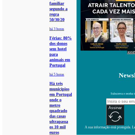
familiar
segundo a
regra
50/30/20
há 3 horas
Férias: 80%
dos donos
sem hotel
ASSI
para
animais em
Portugal
Newsl
há 5 horas
Há três
municípios
Subscreva e receba 
em Portugal
onde o
metro
Assinar
quadrado
das casas
ultrapassa
os 10 mil
A sua informação está protegida. Le
euros