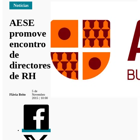
Notícias
AESE
promove
encontro
de
directores
de RH
5 de
Flávia Brito
Novembro
2015 | 10:00