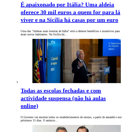
É apaixonado por Itália? Uma aldeia
oferece 30 mil euros a quem for para lá
viver e na Sicília há casas por um euro
Uma das "Aldeias mais bonitas de Itália" está a oferecer benefícios e incentivos para
atrair novos habitantes. Na Sicília há…
Todas as escolas fechadas e com
actividade suspensa (não há aulas
online)
O Governo vai encerrar todos os estabelecimentos de ensino, a partir de amanhã e nos
próximos 15 dias. O anúncio…