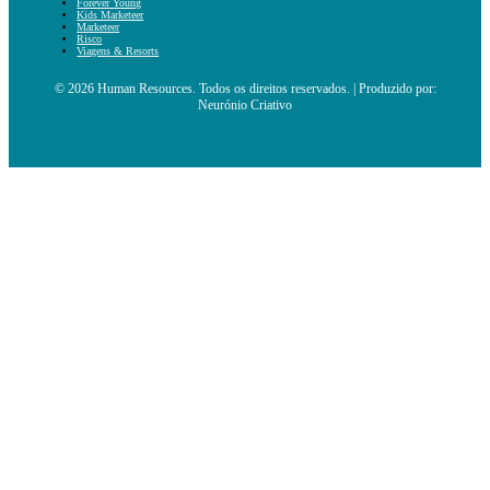
Forever Young
Kids Marketeer
Marketeer
Risco
Viagens & Resorts
© 2026 Human Resources. Todos os direitos reservados. | Produzido por:
Neurónio Criativo