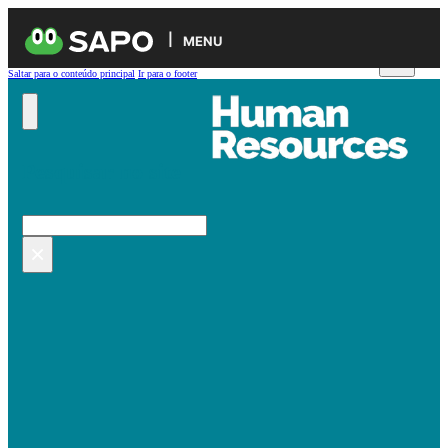
MENU
Saltar para o conteúdo principal
Ir para o footer
Pesquisar no site
Pesquisar
×