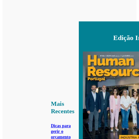
Edição 
Mais
Recentes
Dicas para
gerir o
orçamento