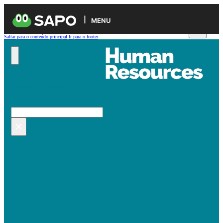
MENU
Saltar para o conteúdo principal
Ir para o footer
Pesquisar no site
Pesquisar
×