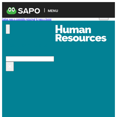
MENU
Saltar para o conteúdo principal
Ir para o footer
Pesquisar no site
Pesquisar
×