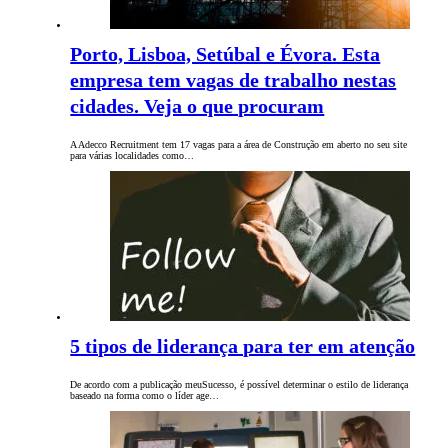
Porto, Lisboa, Setúbal e Évora. Esta
empresa tem vagas de trabalho nestas
cidades. Veja o que procuram
A Adecco Recruitment tem 17 vagas para a área de Construção em aberto no seu site
para várias localidades como…
5 tipos de liderança para ter em atenção
De acordo com a publicação meuSucesso, é possível determinar o estilo de liderança
baseado na forma como o líder age…