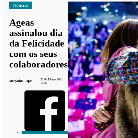
Notícias
Ageas
assinalou dia
da Felicidade
com os seus
colaboradores
22 de Março 2021 |
Margarida Lopes
10:37