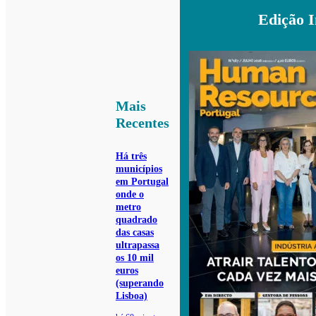
Edição 
Mais
Recentes
Há três
municípios
em Portugal
onde o
metro
quadrado
das casas
ultrapassa
os 10 mil
euros
(superando
Lisboa)