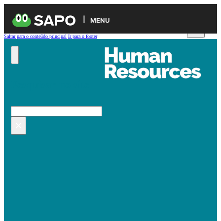
MENU
Saltar para o conteúdo principal
Ir para o footer
Pesquisar no site
Pesquisar
×