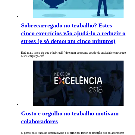
Sobrecarregado no trabalho? Estes
cinco exercícios vão ajudá-lo a reduzir o
stress (e só demoram cinco minutos)
Está mais tenso do que o habitual? Vive num constante estado de ansiedade e nota que
o seu emprego está…
Gosto e orgulho no trabalho motivam
colaboradores
O gosto pelo trabalho desenvolvido é o principal factor de retenção dos colaboradores