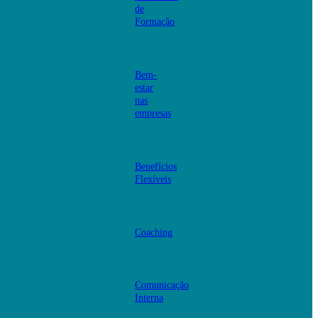
de
Formação
Bem-
estar
nas
empresas
Benefícios
Flexíveis
Coaching
Comunicação
Interna