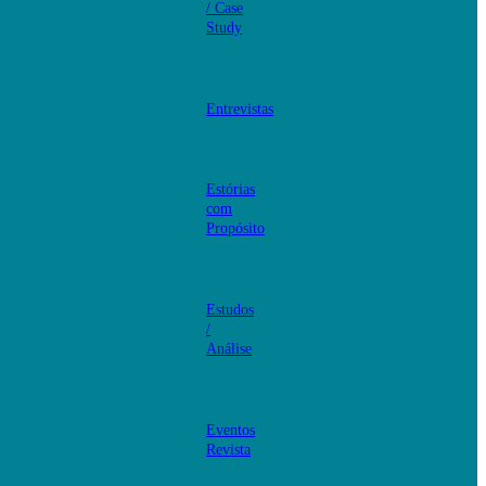
/ Case
Study
Entrevistas
Estórias
com
Propósito
Estudos
/
Análise
Eventos
Revista