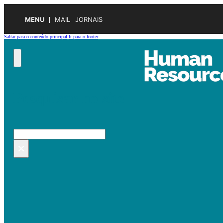
MENU
MAIL
JORNAIS
Saltar para o conteúdo principal
Ir para o footer
Pesquisar no site
Pesquisar
×