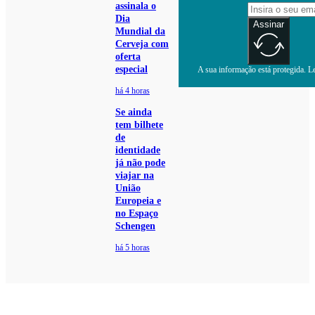
assinala o
Dia
Assinar
Mundial da
Cerveja com
oferta
especial
A sua informação está protegida. Le
há 4 horas
Se ainda
tem bilhete
de
identidade
já não pode
viajar na
União
Europeia e
no Espaço
Schengen
há 5 horas