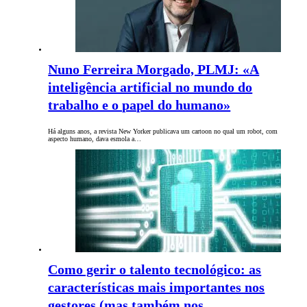
Nuno Ferreira Morgado, PLMJ: «A
inteligência artificial no mundo do
trabalho e o papel do humano»
Há alguns anos, a revista New Yorker publicava um cartoon no qual um robot, com
aspecto humano, dava esmola a…
Como gerir o talento tecnológico: as
características mais importantes nos
gestores (mas também nos