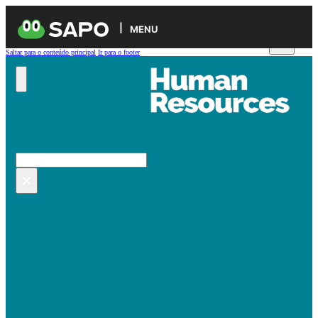
MENU
Saltar para o conteúdo principal
Ir para o footer
Pesquisar no site
Pesquisar
×