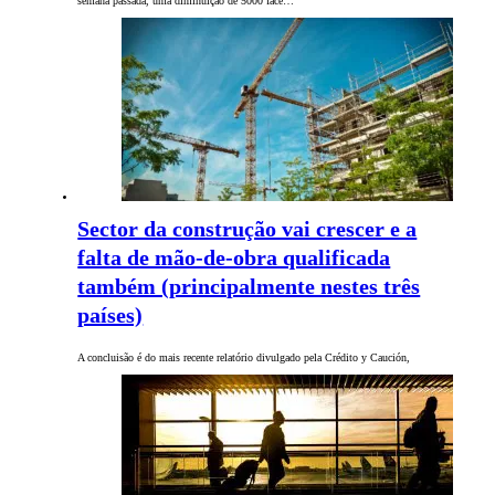
semana passada, uma diminuição de 5000 face…
Sector da construção vai crescer e a
falta de mão-de-obra qualificada
também (principalmente nestes três
países)
A concluisão é do mais recente relatório divulgado pela Crédito y Caución,