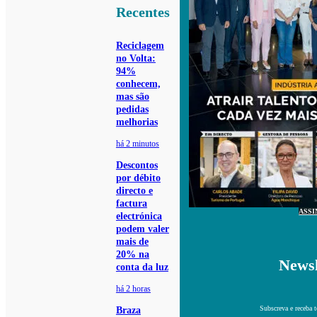
Recentes
Reciclagem
no Volta:
94%
conhecem,
mas são
pedidas
melhorias
há 2 minutos
Descontos
por débito
directo e
factura
ASSI
electrónica
podem valer
mais de
20% na
Newsl
conta da luz
há 2 horas
Subscreva e receba 
Braza