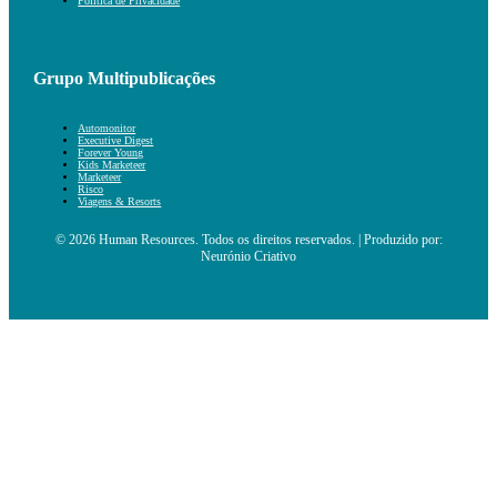
Política de Privacidade
Grupo Multipublicações
Automonitor
Executive Digest
Forever Young
Kids Marketeer
Marketeer
Risco
Viagens & Resorts
© 2026 Human Resources. Todos os direitos reservados. | Produzido por:
Neurónio Criativo