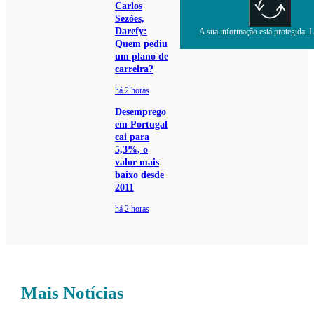
Carlos
Sezões,
Darefy:
A sua informação está protegida. Le
Quem pediu
um plano de
carreira?
há 2 horas
Desemprego
em Portugal
cai para
5,3%, o
valor mais
baixo desde
2011
há 2 horas
Mais Notícias