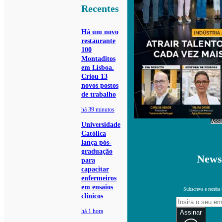
Recentes
Há um novo
restaurante
100
Montaditos
em Lisboa.
Criou 13
novos postos
de trabalho
há 39 minutos
ASS
Universidade
Católica
lança pós-
graduação
Newsl
para
capacitar
enfermeiros
em ensaios
Subscreva e receba 
clínicos
há 1 hora
Assinar