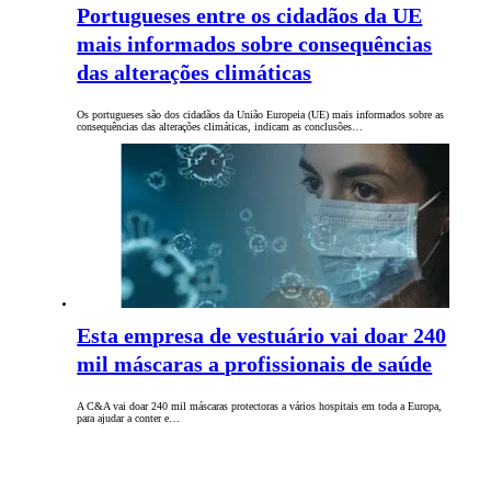
Portugueses entre os cidadãos da UE
mais informados sobre consequências
das alterações climáticas
Os portugueses são dos cidadãos da União Europeia (UE) mais informados sobre as
consequências das alterações climáticas, indicam as conclusões…
Esta empresa de vestuário vai doar 240
mil máscaras a profissionais de saúde
A C&A vai doar 240 mil máscaras protectoras a vários hospitais em toda a Europa,
para ajudar a conter e…