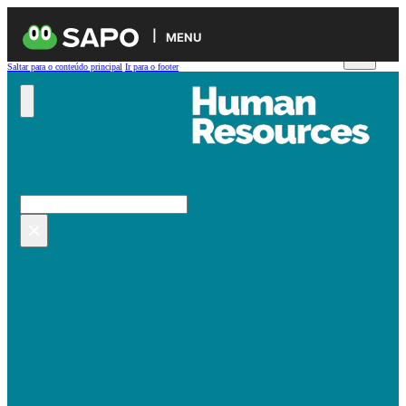
MENU
Saltar para o conteúdo principal
Ir para o footer
Pesquisar no site
Pesquisar
×