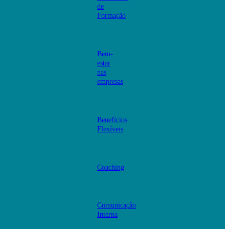
de
Formação
Bem-
estar
nas
empresas
Benefícios
Flexíveis
Coaching
Comunicação
Interna