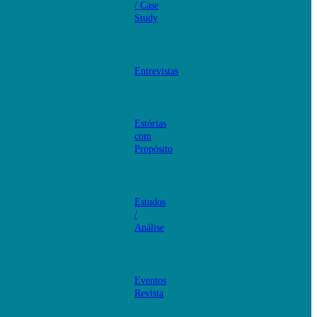
/ Case
Study
Entrevistas
Estórias
com
Propósito
Estudos
/
Análise
Eventos
Revista