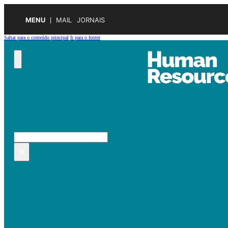
MENU
MAIL
JORNAIS
Saltar para o conteúdo principal
Ir para o footer
Pesquisar no site
Pesquisar
×