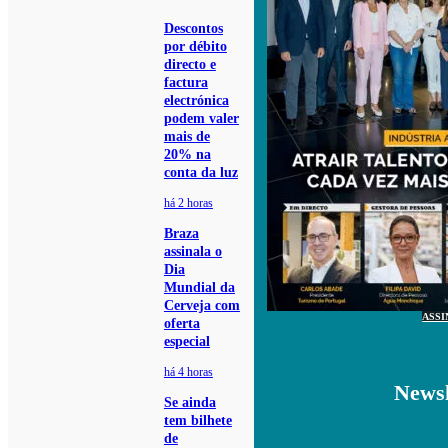
Descontos
por débito
directo e
factura
electrónica
podem valer
mais de
20% na
conta da luz
há 2 horas
Braza
assinala o
Dia
Mundial da
Cerveja com
ASSI
oferta
especial
há 4 horas
Newsl
Se ainda
tem bilhete
de