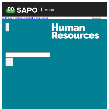
MENU
Saltar para o conteúdo principal
Ir para o footer
Pesquisar no site
Pesquisar
×