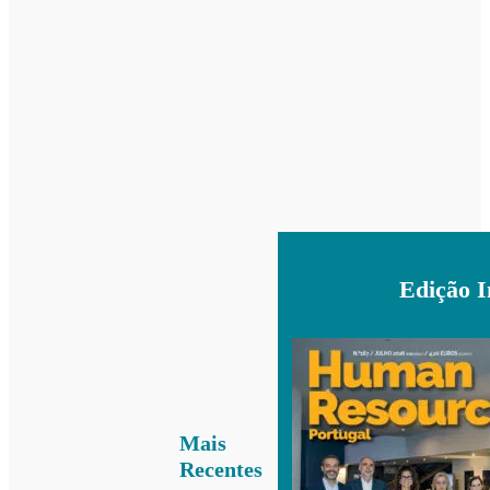
Edição 
Mais
Recentes